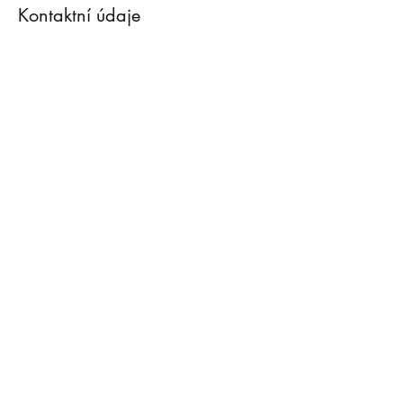
Kontaktní údaje
00420 775979138
info@diwali-yoga.cz
Praha, Česko
info@diwali-yoga.cz
775 979 138