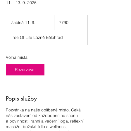
11. - 13. 9. 2026
7790
Začíná 11. 9.
Z
7790
a
č
Tree Of Life Lázně Bělohrad
í
n
á
1
Volná místa
1
.
Rezervovat
9
.
Popis služby
Pozvánka na naše oblíbené místo. Čeká
nás zastavení od každodenního shonu
a povinností, ranní a večerní jóga, reflexní
masáže, božské jídlo a wellness,