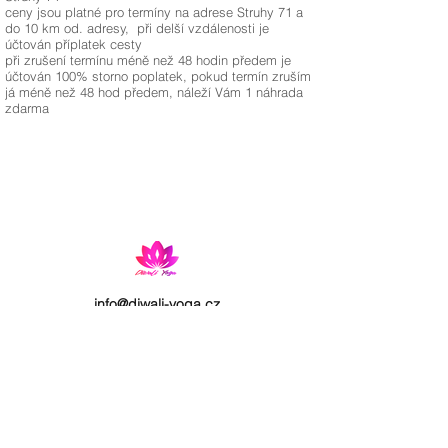
ceny jsou platné pro termíny na adrese Struhy 71 a
do 10 km od. adresy, při delší vzdálenosti je
účtován příplatek cesty
při zrušení termínu méně než 48 hodin předem je
účtován 100% storno poplatek, pokud termín zruším
já méně než 48 hod předem, náleží Vám 1 náhrada
zdarma
info@diwali-yoga.cz
775 979 138