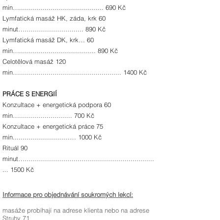
min…........................................... 690 Kč
Lymfatická masáž HK, záda, krk 60
minut….............................. 890 Kč
Lymfatická masáž DK, krk… 60
min…....................................... 890 Kč
Celotělová masáž 120
min….................................................... 1400 Kč
PRÁCE S ENERGIÍ
Konzultace + energetická podpora 60
min…........................... 700 Kč
Konzultace + energetická práce 75
min.............................… 1000 Kč
Rituál 90
minut…..................................................................
... 1500 Kč
Informace pro objednávání soukromých lekcí:
masáže probíhají na adrese klienta nebo na adrese
Struhy 71