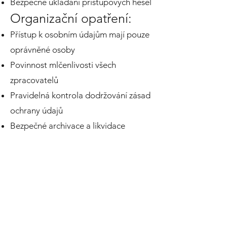
Bezpečné ukládání přístupových hesel
Organizační opatření:
Přístup k osobním údajům mají pouze
oprávněné osoby
Povinnost mlčenlivosti všech
zpracovatelů
Pravidelná kontrola dodržování zásad
ochrany údajů
Bezpečné archivace a likvidace
dokumentů
8. AUTOMATIZOVANÉ
ROZHODOVÁNÍ
V současné době nevyužíváme
automatizované rozhodování ani